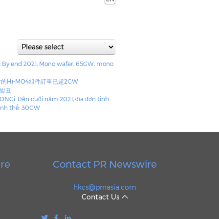
: By end 2021, Mono wafer: 65GW, mono
硅片的Hi-MO4組件訂單已超2GW
 발표
ONGi: Đến cuối năm 2021, đĩa đơn tinh
inh thể: 30GW
re
Contact PR Newswire
hkcs@prnasia.com
Contact Us