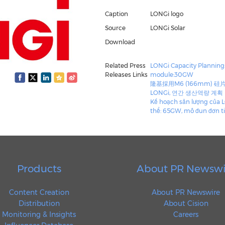
Caption
LONGi logo
Source
LONGi Solar
Download
Related Press
LONGi Capacity Planning
Releases Links
module:30GW
隆基採用M6 (166mm) 
LONGi, 연간 생산역량 계획
Kế hoạch sản lượng của L
thể: 65GW, mô đun đơn t
Products
About PR Newswi
Content Creation
About PR Newswire
Distribution
About Cision
Monitoring & Insights
Careers