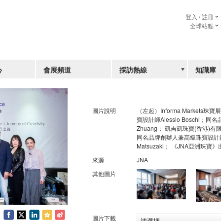
登入 / 註冊
全球站點
心
會展頻道
採訪熱線
知識庫
圖片說明
（左起）Informa Market
寶設計師Alessio Boschi；
Zhuang； 凱吉凱珠寶(香港)有限公
同名品牌創辦人兼高級珠寶設計師
Matsuzaki； 《JNA亞洲珠
來源
JNA
其他圖片
圖片下載