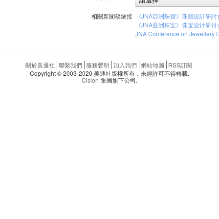
相關新聞稿鏈接
《JNA亞洲珠寶》珠寶設計研討
《JNA亚洲珠宝》珠宝设计研讨
JNA Conference on Jewellery 
關於美通社
聯繫我們
服務聲明
加入我們
網站地圖
RSS訂閱
Copyright © 2003-2020 美通社版權所有，未經許可不得轉載.
Cision
集團旗下公司.