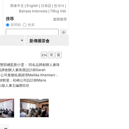
简体中文
|
English
|
日本語
|
한국어
|
Bahasa Indonesia
|
Tiếng Việt
搜尋
進階搜尋
新聞稿
會展
新傳播茶會
s珠寶展覽部總監劉小雯； 同名品牌創辦人兼珠
同名品牌創辦人兼珠寶設計師Sarah
司業務拓展經理Mallika Khemlani；
劉斐；松崎公司設計師Mana
寶》出版人兼主編鄧欣欣