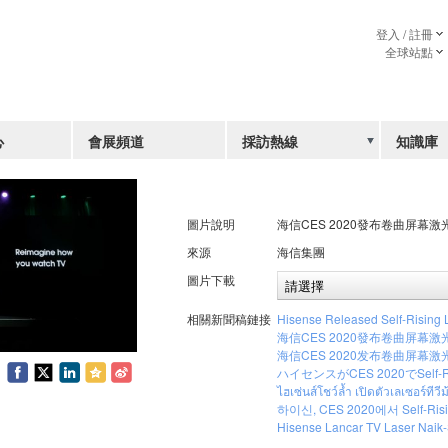
登入 / 註冊
全球站點
心
會展頻道
採訪熱線
知識庫
圖片說明
海信CES 2020發布卷曲屏幕激
來源
海信集團
圖片下載
相關新聞稿鏈接
Hisense Released Self-Rising 
海信CES 2020發布卷曲屏幕
海信CES 2020发布卷曲屏幕
ハイセンスがCES 2020でSelf-R
ไฮเซ่นส์โชว์ล้ำ เปิดตัวเลเซอร์ทีว
하이신, CES 2020에서 Self-Ri
Hisense Lancar TV Laser Naik-