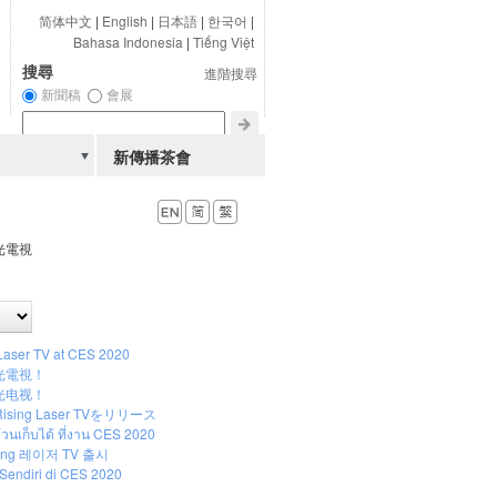
简体中文
|
English
|
日本語
|
한국어
|
Bahasa Indonesia
|
Tiếng Việt
搜尋
進階搜尋
新聞稿
會展
新傳播茶會
光電視
Laser TV at CES 2020
激光電視！
激光电视！
ising Laser TVをリリース
ีม้วนเก็บได้ ที่งาน CES 2020
sing 레이저 TV 출시
Sendiri di CES 2020